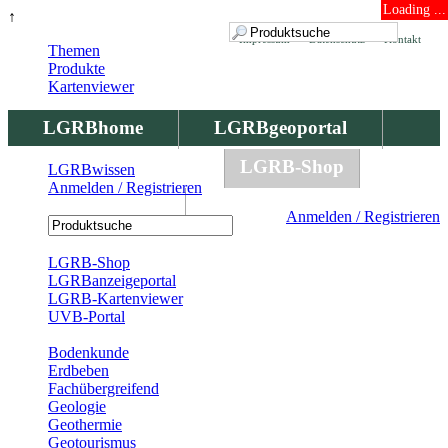
Loading ...
↑
Impressum
Datenschutz
Kontakt
Themen
Produkte
Kartenviewer
LGRBhome
LGRBgeoportal
LGRBbohrungen
LGRB-Shop
LGRBwissen
Anmelden / Registrieren
LGRBwissen
Anmelden / Registrieren
Registrierung
LGRB-Shop
LGRBanzeigeportal
LGRB-Kartenviewer
UVB-Portal
Produkte
Bodenkunde
Erdbeben
Fachübergreifend
Geologie
Geothermie
Geotourismus