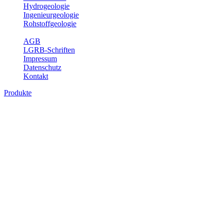
Hydrogeologie
Ingenieurgeologie
Rohstoffgeologie
Service
AGB
LGRB-Schriften
Impressum
Datenschutz
Kontakt
Produkte
Themenübergreifende Produkte
Fachübergreifende Themen und Produkte können mehr als einem
Fachbereich des LGRB zugeordnet werden. Sie sind hier
fachübergreifend zusammengestellt.
Bitte wählen Sie ein Produkt im gewünschten Format aus.
Fachübergreifende Projekte
Sonstiges