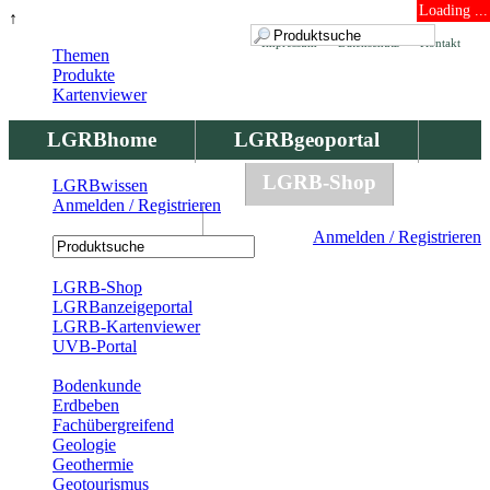
Loading ...
↑
Impressum
Datenschutz
Kontakt
Themen
Produkte
Kartenviewer
LGRBhome
LGRBgeoportal
LGRBbohrungen
LGRB-Shop
LGRBwissen
Anmelden / Registrieren
LGRBwissen
Anmelden / Registrieren
Registrierung
LGRB-Shop
LGRBanzeigeportal
LGRB-Kartenviewer
UVB-Portal
Produkte
Bodenkunde
Erdbeben
Fachübergreifend
Geologie
Geothermie
Geotourismus