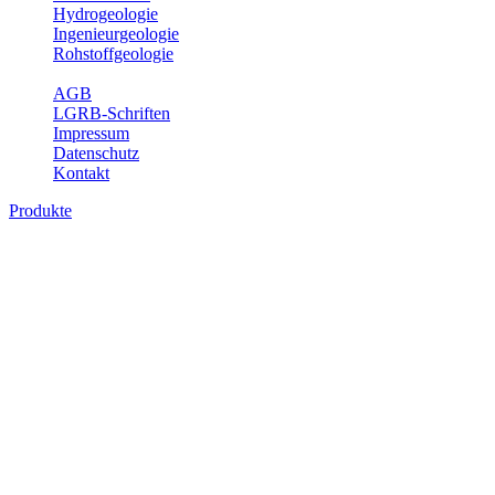
Hydrogeologie
Ingenieurgeologie
Rohstoffgeologie
Service
AGB
LGRB-Schriften
Impressum
Datenschutz
Kontakt
Produkte
Themenübergreifende Produkte
Fachübergreifende Themen und Produkte können mehr als einem
Fachbereich des LGRB zugeordnet werden. Sie sind hier
fachübergreifend zusammengestellt.
Bitte wählen Sie ein Produkt im gewünschten Format aus.
Fachübergreifende Projekte
Sonstiges