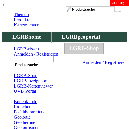
Loading ...
↑
Impressum
Datenschutz
Kontakt
Themen
Produkte
Kartenviewer
LGRBhome
LGRBgeoportal
LGRBbohrungen
LGRB-Shop
LGRBwissen
Anmelden / Registrieren
LGRBwissen
Anmelden / Registrieren
Registrierung
LGRB-Shop
LGRBanzeigeportal
LGRB-Kartenviewer
UVB-Portal
Produkte
Bodenkunde
Erdbeben
Fachübergreifend
Geologie
Geothermie
Geotourismus