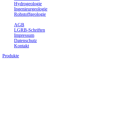
Hydrogeologie
Ingenieurgeologie
Rohstoffgeologie
Service
AGB
LGRB-Schriften
Impressum
Datenschutz
Kontakt
Produkte
Themenübergreifende Produkte
Fachübergreifende Themen und Produkte können mehr als einem
Fachbereich des LGRB zugeordnet werden. Sie sind hier
fachübergreifend zusammengestellt.
Bitte wählen Sie ein Produkt im gewünschten Format aus.
Fachübergreifende Projekte
Sonstiges