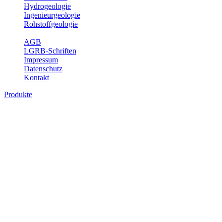
Hydrogeologie
Ingenieurgeologie
Rohstoffgeologie
Service
AGB
LGRB-Schriften
Impressum
Datenschutz
Kontakt
Produkte
Themenübergreifende Produkte
Fachübergreifende Themen und Produkte können mehr als einem
Fachbereich des LGRB zugeordnet werden. Sie sind hier
fachübergreifend zusammengestellt.
Bitte wählen Sie ein Produkt im gewünschten Format aus.
Fachübergreifende Projekte
Sonstiges