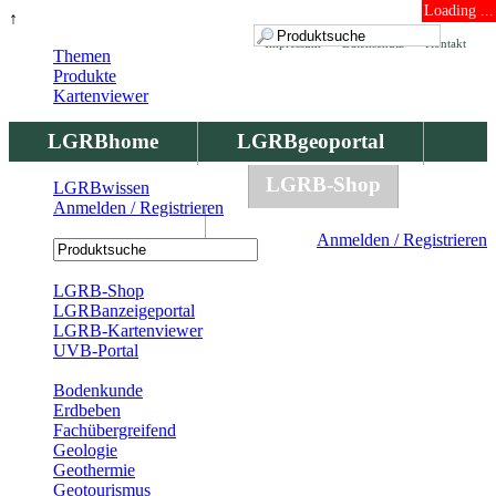
Loading ...
↑
Impressum
Datenschutz
Kontakt
Themen
Produkte
Kartenviewer
LGRBhome
LGRBgeoportal
LGRBbohrungen
LGRB-Shop
LGRBwissen
Anmelden / Registrieren
LGRBwissen
Anmelden / Registrieren
Registrierung
LGRB-Shop
LGRBanzeigeportal
LGRB-Kartenviewer
UVB-Portal
Produkte
Bodenkunde
Erdbeben
Fachübergreifend
Geologie
Geothermie
Geotourismus