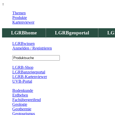
↑
Themen
Produkte
Kartenviewer
LGRBhome
LGRBgeoportal
LG
LGRBwissen
Anmelden / Registrieren
Registrierung
LGRB-Shop
LGRBanzeigeportal
LGRB-Kartenviewer
UVB-Portal
Produkte
Bodenkunde
Erdbeben
Fachübergreifend
Geologie
Geothermie
Geotourismus