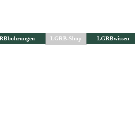
RBbohrungen
LGRB-Shop
LGRBwissen