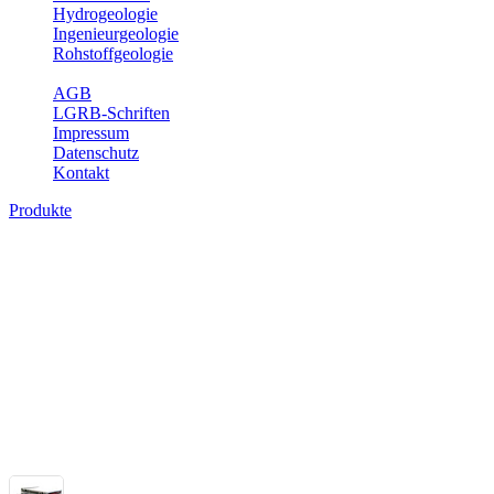
Hydrogeologie
Ingenieurgeologie
Rohstoffgeologie
Service
AGB
LGRB-Schriften
Impressum
Datenschutz
Kontakt
Produkte
Themenübergreifende Produkte
Fachübergreifende Themen und Produkte können mehr als einem Fach
Bitte wählen Sie ein Produkt im gewünschten Format aus.
Fachübergreifende Projekte
Sonstiges
Sonstige fachübergreifende Produkte