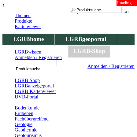
Loading ...
↑
Impressum
Datenschutz
Kontakt
Themen
Produkte
Kartenviewer
LGRBhome
LGRBgeoportal
LGRBbohrungen
LGRB-Shop
LGRBwissen
Anmelden / Registrieren
LGRBwissen
Anmelden / Registrieren
Registrierung
LGRB-Shop
LGRBanzeigeportal
LGRB-Kartenviewer
UVB-Portal
Produkte
Bodenkunde
Erdbeben
Fachübergreifend
Geologie
Geothermie
Geotourismus