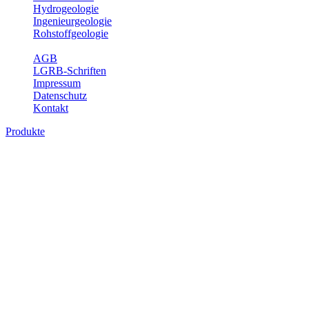
Hydrogeologie
Ingenieurgeologie
Rohstoffgeologie
Service
AGB
LGRB-Schriften
Impressum
Datenschutz
Kontakt
Produkte
Themenübergreifende Produkte
Fachübergreifende Themen und Produkte können mehr als einem
Fachbereich des LGRB zugeordnet werden. Sie sind hier
fachübergreifend zusammengestellt.
Bitte wählen Sie ein Produkt im gewünschten Format aus.
Fachübergreifende Projekte
Sonstiges