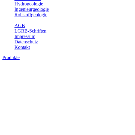
Hydrogeologie
Ingenieurgeologie
Rohstoffgeologie
Service
AGB
LGRB-Schriften
Impressum
Datenschutz
Kontakt
Produkte
Themenübergreifende Produkte
Fachübergreifende Themen und Produkte können mehr als einem
Fachbereich des LGRB zugeordnet werden. Sie sind hier
fachübergreifend zusammengestellt.
Bitte wählen Sie ein Produkt im gewünschten Format aus.
Fachübergreifende Projekte
Sonstiges