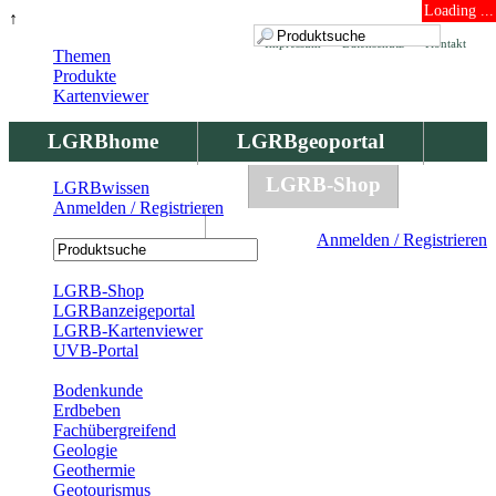
Loading ...
↑
Impressum
Datenschutz
Kontakt
Themen
Produkte
Kartenviewer
LGRBhome
LGRBgeoportal
LGRBbohrungen
LGRB-Shop
LGRBwissen
Anmelden / Registrieren
LGRBwissen
Anmelden / Registrieren
Registrierung
LGRB-Shop
LGRBanzeigeportal
LGRB-Kartenviewer
UVB-Portal
Produkte
Bodenkunde
Erdbeben
Fachübergreifend
Geologie
Geothermie
Geotourismus