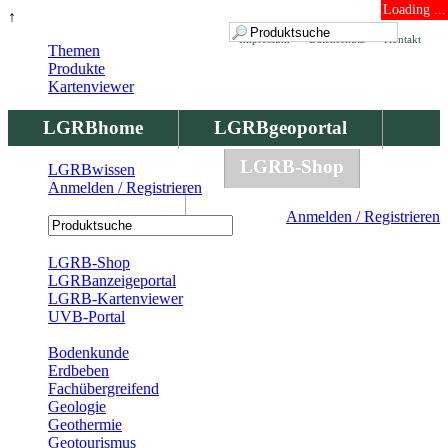
Loading ...
↑
Impressum
Datenschutz
Kontakt
Themen
Produkte
Kartenviewer
LGRBhome
LGRBgeoportal
LGRBbohrungen
LGRB-Shop
LGRBwissen
Anmelden / Registrieren
LGRBwissen
Anmelden / Registrieren
Registrierung
LGRB-Shop
LGRBanzeigeportal
LGRB-Kartenviewer
UVB-Portal
Produkte
Bodenkunde
Erdbeben
Fachübergreifend
Geologie
Geothermie
Geotourismus