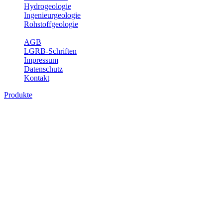
Hydrogeologie
Ingenieurgeologie
Rohstoffgeologie
Service
AGB
LGRB-Schriften
Impressum
Datenschutz
Kontakt
Produkte
Themenübergreifende Produkte
Fachübergreifende Themen und Produkte können mehr als einem
Fachbereich des LGRB zugeordnet werden. Sie sind hier
fachübergreifend zusammengestellt.
Bitte wählen Sie ein Produkt im gewünschten Format aus.
Fachübergreifende Projekte
Sonstiges