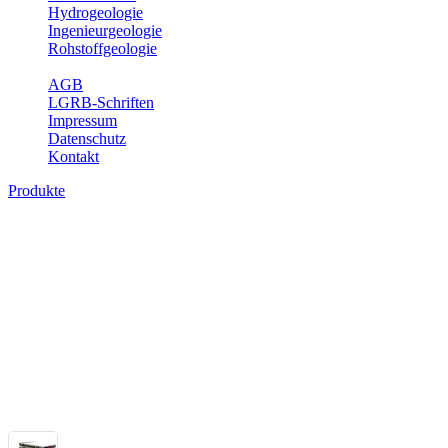
Hydrogeologie
Ingenieurgeologie
Rohstoffgeologie
Service
AGB
LGRB-Schriften
Impressum
Datenschutz
Kontakt
Produkte
Themenübergreifende Produkte
Fachübergreifende Themen und Produkte können mehr als einem Fach
Bitte wählen Sie ein Produkt im gewünschten Format aus.
Fachübergreifende Projekte
Sonstiges
Sonstige fachübergreifende Produkte