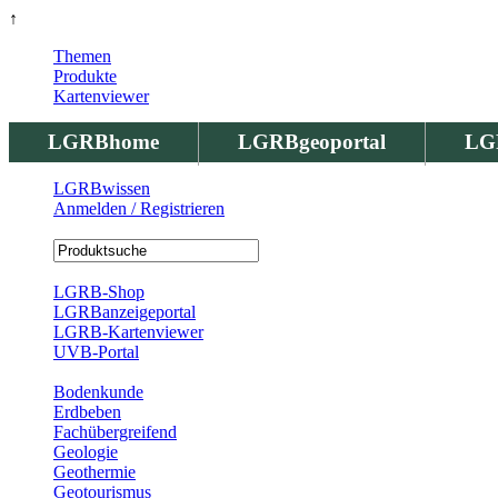
↑
Themen
Produkte
Kartenviewer
LGRBhome
LGRBgeoportal
LG
LGRBwissen
Anmelden / Registrieren
Registrierung
LGRB-Shop
LGRBanzeigeportal
LGRB-Kartenviewer
UVB-Portal
Produkte
Bodenkunde
Erdbeben
Fachübergreifend
Geologie
Geothermie
Geotourismus