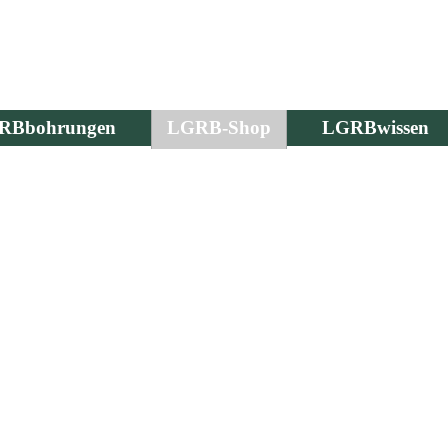
RBbohrungen
LGRB-Shop
LGRBwissen