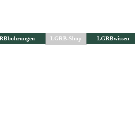
RBbohrungen
LGRB-Shop
LGRBwissen