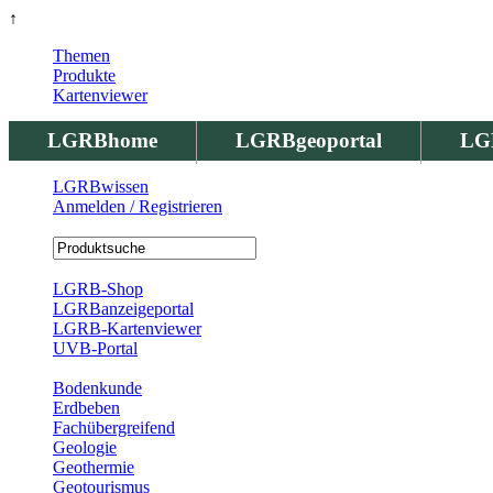
↑
Themen
Produkte
Kartenviewer
LGRBhome
LGRBgeoportal
LG
LGRBwissen
Anmelden / Registrieren
Registrierung
LGRB-Shop
LGRBanzeigeportal
LGRB-Kartenviewer
UVB-Portal
Produkte
Bodenkunde
Erdbeben
Fachübergreifend
Geologie
Geothermie
Geotourismus