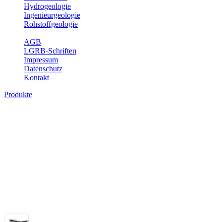
Hydrogeologie
Ingenieurgeologie
Rohstoffgeologie
Service
AGB
LGRB-Schriften
Impressum
Datenschutz
Kontakt
Produkte
Themenübergreifende Produkte
Fachübergreifende Themen und Produkte können mehr als einem Fach
Bitte wählen Sie ein Produkt im gewünschten Format aus.
Fachübergreifende Projekte
Sonstiges
Sonstige fachübergreifende Produkte