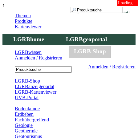
Loading ...
↑
Impressum
Datenschutz
Kontakt
Themen
Produkte
Kartenviewer
LGRBhome
LGRBgeoportal
LGRBbohrungen
LGRB-Shop
LGRBwissen
Anmelden / Registrieren
LGRBwissen
Anmelden / Registrieren
Registrierung
LGRB-Shop
LGRBanzeigeportal
LGRB-Kartenviewer
UVB-Portal
Produkte
Bodenkunde
Erdbeben
Fachübergreifend
Geologie
Geothermie
Geotourismus