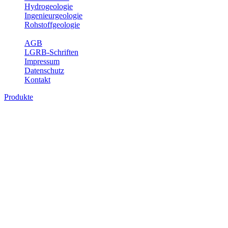
Hydrogeologie
Ingenieurgeologie
Rohstoffgeologie
Service
AGB
LGRB-Schriften
Impressum
Datenschutz
Kontakt
Produkte
Themenübergreifende Produkte
Fachübergreifende Themen und Produkte können mehr als einem
Fachbereich des LGRB zugeordnet werden. Sie sind hier
fachübergreifend zusammengestellt.
Bitte wählen Sie ein Produkt im gewünschten Format aus.
Fachübergreifende Projekte
Sonstiges