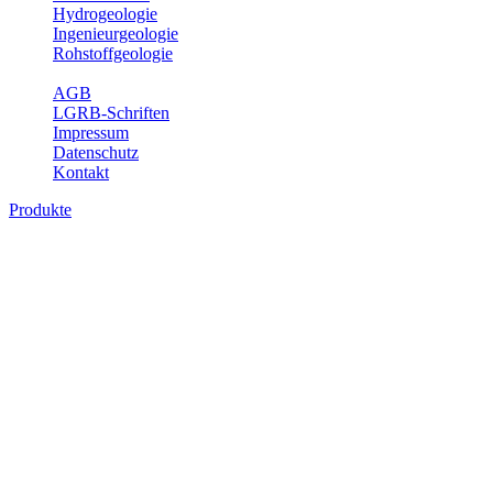
Hydrogeologie
Ingenieurgeologie
Rohstoffgeologie
Service
AGB
LGRB-Schriften
Impressum
Datenschutz
Kontakt
Produkte
Themenübergreifende Produkte
Fachübergreifende Themen und Produkte können mehr als einem
Fachbereich des LGRB zugeordnet werden. Sie sind hier
fachübergreifend zusammengestellt.
Bitte wählen Sie ein Produkt im gewünschten Format aus.
Fachübergreifende Projekte
Sonstiges