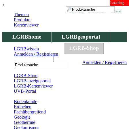
Loading ...
↑
Impressum
Datenschutz
Kontakt
Themen
Produkte
Kartenviewer
LGRBhome
LGRBgeoportal
LGRBbohrungen
LGRB-Shop
LGRBwissen
Anmelden / Registrieren
LGRBwissen
Anmelden / Registrieren
Registrierung
LGRB-Shop
LGRBanzeigeportal
LGRB-Kartenviewer
UVB-Portal
Produkte
Bodenkunde
Erdbeben
Fachübergreifend
Geologie
Geothermie
Geotourismus