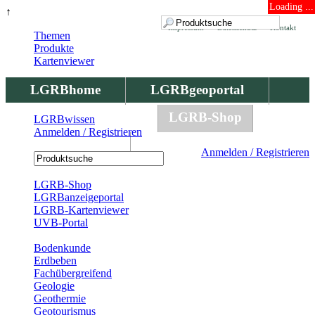
Loading ...
↑
Impressum
Datenschutz
Kontakt
Themen
Produkte
Kartenviewer
LGRBhome
LGRBgeoportal
LGRBbohrungen
LGRB-Shop
LGRBwissen
Anmelden / Registrieren
LGRBwissen
Anmelden / Registrieren
Registrierung
LGRB-Shop
LGRBanzeigeportal
LGRB-Kartenviewer
UVB-Portal
Produkte
Bodenkunde
Erdbeben
Fachübergreifend
Geologie
Geothermie
Geotourismus