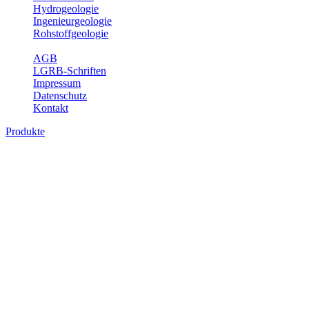
Hydrogeologie
Ingenieurgeologie
Rohstoffgeologie
Service
AGB
LGRB-Schriften
Impressum
Datenschutz
Kontakt
Produkte
Themenübergreifende Produkte
Fachübergreifende Themen und Produkte können mehr als einem
Fachbereich des LGRB zugeordnet werden. Sie sind hier
fachübergreifend zusammengestellt.
Bitte wählen Sie ein Produkt im gewünschten Format aus.
Fachübergreifende Projekte
Sonstiges