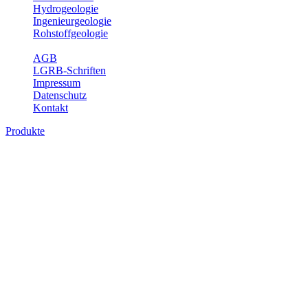
Hydrogeologie
Ingenieurgeologie
Rohstoffgeologie
Service
AGB
LGRB-Schriften
Impressum
Datenschutz
Kontakt
Produkte
Themenübergreifende Produkte
Fachübergreifende Themen und Produkte können mehr als einem
Fachbereich des LGRB zugeordnet werden. Sie sind hier
fachübergreifend zusammengestellt.
Bitte wählen Sie ein Produkt im gewünschten Format aus.
Fachübergreifende Projekte
Sonstiges