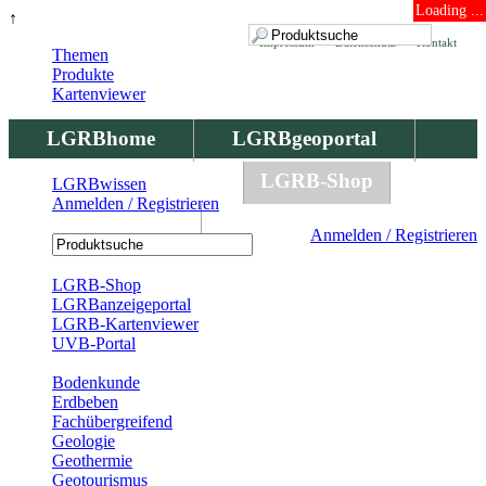
Loading ...
↑
Impressum
Datenschutz
Kontakt
Themen
Produkte
Kartenviewer
LGRBhome
LGRBgeoportal
LGRBbohrungen
LGRB-Shop
LGRBwissen
Anmelden / Registrieren
LGRBwissen
Anmelden / Registrieren
Registrierung
LGRB-Shop
LGRBanzeigeportal
LGRB-Kartenviewer
UVB-Portal
Produkte
Bodenkunde
Erdbeben
Fachübergreifend
Geologie
Geothermie
Geotourismus