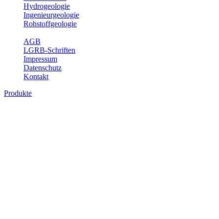
Hydrogeologie
Ingenieurgeologie
Rohstoffgeologie
Service
AGB
LGRB-Schriften
Impressum
Datenschutz
Kontakt
Produkte
Themenübergreifende Produkte
Fachübergreifende Themen und Produkte können mehr als einem
Fachbereich des LGRB zugeordnet werden. Sie sind hier
fachübergreifend zusammengestellt.
Bitte wählen Sie ein Produkt im gewünschten Format aus.
Fachübergreifende Projekte
Sonstiges