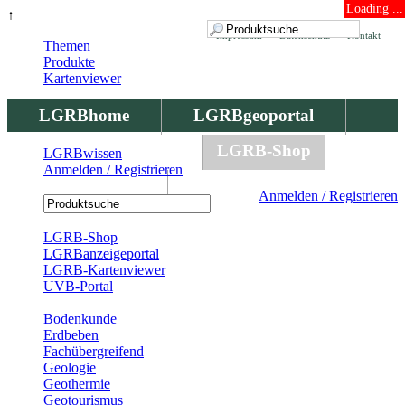
Loading ...
↑
Impressum
Datenschutz
Kontakt
Themen
Produkte
Kartenviewer
LGRBhome
LGRBgeoportal
LGRBbohrungen
LGRB-Shop
LGRBwissen
Anmelden / Registrieren
LGRBwissen
Anmelden / Registrieren
Registrierung
LGRB-Shop
LGRBanzeigeportal
LGRB-Kartenviewer
UVB-Portal
Produkte
Bodenkunde
Erdbeben
Fachübergreifend
Geologie
Geothermie
Geotourismus