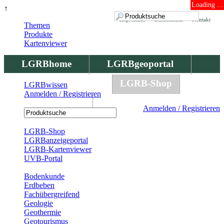
Loading ...
↑
Impressum
Datenschutz
Kontakt
Themen
Produkte
Kartenviewer
LGRBhome
LGRBgeoportal
LGRBbohrungen
LGRB-Shop
LGRBwissen
Anmelden / Registrieren
LGRBwissen
Anmelden / Registrieren
Registrierung
LGRB-Shop
LGRBanzeigeportal
LGRB-Kartenviewer
UVB-Portal
Produkte
Bodenkunde
Erdbeben
Fachübergreifend
Geologie
Geothermie
Geotourismus