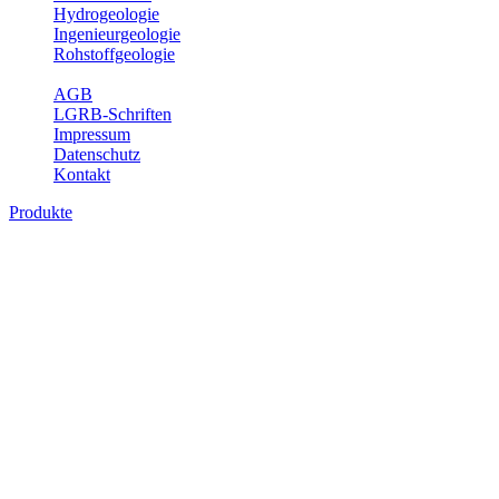
Hydrogeologie
Ingenieurgeologie
Rohstoffgeologie
Service
AGB
LGRB-Schriften
Impressum
Datenschutz
Kontakt
Produkte
Themenübergreifende Produkte
Fachübergreifende Themen und Produkte können mehr als einem
Fachbereich des LGRB zugeordnet werden. Sie sind hier
fachübergreifend zusammengestellt.
Bitte wählen Sie ein Produkt im gewünschten Format aus.
Fachübergreifende Projekte
Sonstiges