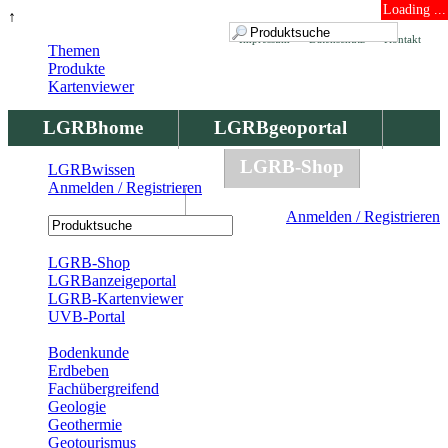
Loading ...
↑
Impressum
Datenschutz
Kontakt
Themen
Produkte
Kartenviewer
LGRBhome
LGRBgeoportal
LGRBbohrungen
LGRB-Shop
LGRBwissen
Anmelden / Registrieren
LGRBwissen
Anmelden / Registrieren
Registrierung
LGRB-Shop
LGRBanzeigeportal
LGRB-Kartenviewer
UVB-Portal
Produkte
Bodenkunde
Erdbeben
Fachübergreifend
Geologie
Geothermie
Geotourismus