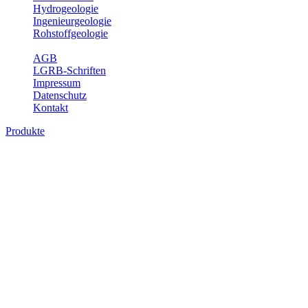
Hydrogeologie
Ingenieurgeologie
Rohstoffgeologie
Service
AGB
LGRB-Schriften
Impressum
Datenschutz
Kontakt
Produkte
Themenübergreifende Produkte
Fachübergreifende Themen und Produkte können mehr als einem
Fachbereich des LGRB zugeordnet werden. Sie sind hier
fachübergreifend zusammengestellt.
Bitte wählen Sie ein Produkt im gewünschten Format aus.
Fachübergreifende Projekte
Sonstiges