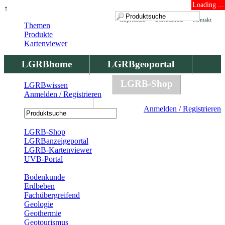
Loading ...
↑
Impressum
Datenschutz
Kontakt
Themen
Produkte
Kartenviewer
LGRBhome
LGRBgeoportal
LGRBbohrungen
LGRB-Shop
LGRBwissen
Anmelden / Registrieren
LGRBwissen
Anmelden / Registrieren
Registrierung
LGRB-Shop
LGRBanzeigeportal
LGRB-Kartenviewer
UVB-Portal
Produkte
Bodenkunde
Erdbeben
Fachübergreifend
Geologie
Geothermie
Geotourismus