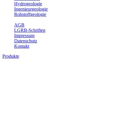
Hydrogeologie
Ingenieurgeologie
Rohstoffgeologie
Service
AGB
LGRB-Schriften
Impressum
Datenschutz
Kontakt
Produkte
Themenübergreifende Produkte
Fachübergreifende Themen und Produkte können mehr als einem
Fachbereich des LGRB zugeordnet werden. Sie sind hier
fachübergreifend zusammengestellt.
Bitte wählen Sie ein Produkt im gewünschten Format aus.
Fachübergreifende Projekte
Sonstiges