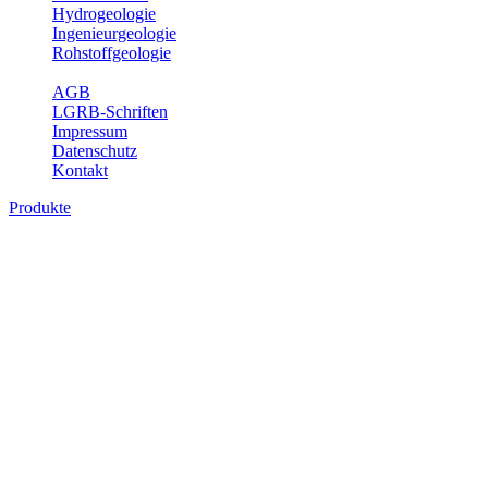
Hydrogeologie
Ingenieurgeologie
Rohstoffgeologie
Service
AGB
LGRB-Schriften
Impressum
Datenschutz
Kontakt
Produkte
Themenübergreifende Produkte
Fachübergreifende Themen und Produkte können mehr als einem
Fachbereich des LGRB zugeordnet werden. Sie sind hier
fachübergreifend zusammengestellt.
Bitte wählen Sie ein Produkt im gewünschten Format aus.
Fachübergreifende Projekte
Sonstiges