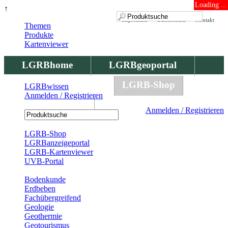
Loading ...
↑
Impressum
Datenschutz
Kontakt
Themen
Produkte
Kartenviewer
LGRBhome
LGRBgeoportal
LGRBbohrungen
LGRB-Shop
LGRBwissen
Anmelden / Registrieren
LGRBwissen
Anmelden / Registrieren
Registrierung
LGRB-Shop
LGRBanzeigeportal
LGRB-Kartenviewer
UVB-Portal
Produkte
Bodenkunde
Erdbeben
Fachübergreifend
Geologie
Geothermie
Geotourismus