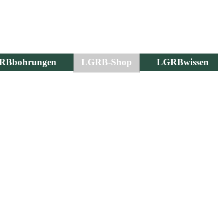
RBbohrungen
LGRB-Shop
LGRBwissen