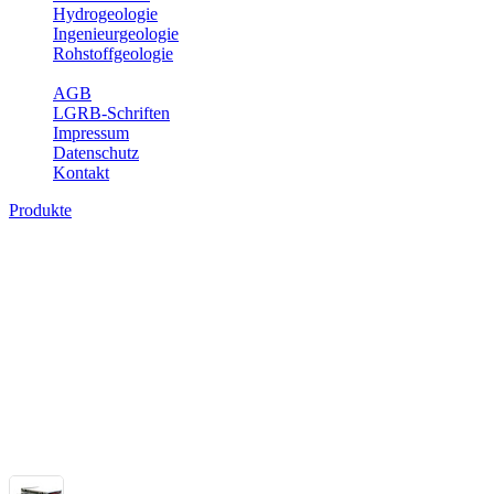
Hydrogeologie
Ingenieurgeologie
Rohstoffgeologie
Service
AGB
LGRB-Schriften
Impressum
Datenschutz
Kontakt
Produkte
Themenübergreifende Produkte
Fachübergreifende Themen und Produkte können mehr als einem Fach
Bitte wählen Sie ein Produkt im gewünschten Format aus.
Fachübergreifende Projekte
Sonstiges
Sonstige fachübergreifende Produkte