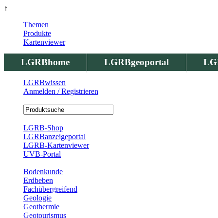
↑
Themen
Produkte
Kartenviewer
LGRBhome
LGRBgeoportal
LG
LGRBwissen
Anmelden / Registrieren
Registrierung
LGRB-Shop
LGRBanzeigeportal
LGRB-Kartenviewer
UVB-Portal
Produkte
Bodenkunde
Erdbeben
Fachübergreifend
Geologie
Geothermie
Geotourismus