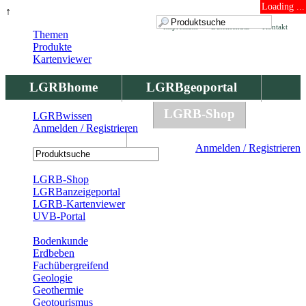
Loading ...
↑
Impressum
Datenschutz
Kontakt
Themen
Produkte
Kartenviewer
LGRBhome
LGRBgeoportal
LGRBbohrungen
LGRB-Shop
LGRBwissen
Anmelden / Registrieren
LGRBwissen
Anmelden / Registrieren
Registrierung
LGRB-Shop
LGRBanzeigeportal
LGRB-Kartenviewer
UVB-Portal
Produkte
Bodenkunde
Erdbeben
Fachübergreifend
Geologie
Geothermie
Geotourismus