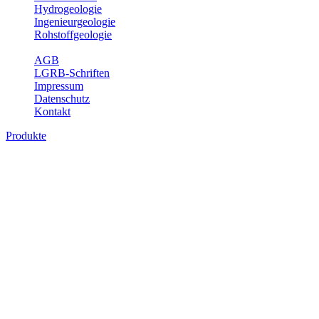
Hydrogeologie
Ingenieurgeologie
Rohstoffgeologie
Service
AGB
LGRB-Schriften
Impressum
Datenschutz
Kontakt
Produkte
Themenübergreifende Produkte
Fachübergreifende Themen und Produkte können mehr als einem
Fachbereich des LGRB zugeordnet werden. Sie sind hier
fachübergreifend zusammengestellt.
Bitte wählen Sie ein Produkt im gewünschten Format aus.
Fachübergreifende Projekte
Sonstiges