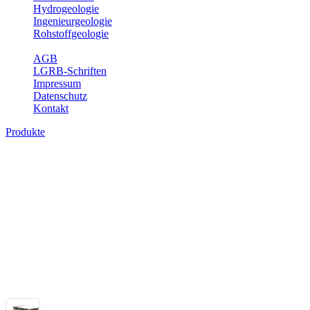
Hydrogeologie
Ingenieurgeologie
Rohstoffgeologie
Service
AGB
LGRB-Schriften
Impressum
Datenschutz
Kontakt
Produkte
Themenübergreifende Produkte
Fachübergreifende Themen und Produkte können mehr als einem Fach
Bitte wählen Sie ein Produkt im gewünschten Format aus.
Fachübergreifende Projekte
Sonstiges
Sonstige fachübergreifende Produkte