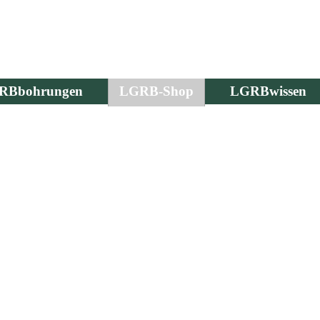
RBbohrungen
LGRB-Shop
LGRBwissen