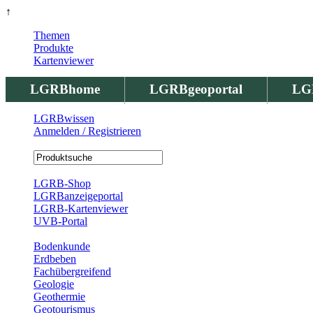
↑
Themen
Produkte
Kartenviewer
LGRBhome
LGRBgeoportal
LG
LGRBwissen
Anmelden / Registrieren
Registrierung
LGRB-Shop
LGRBanzeigeportal
LGRB-Kartenviewer
UVB-Portal
Produkte
Bodenkunde
Erdbeben
Fachübergreifend
Geologie
Geothermie
Geotourismus