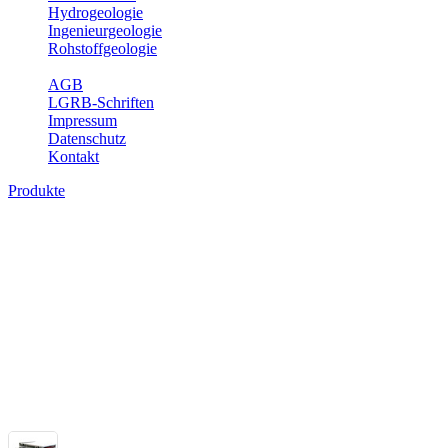
Hydrogeologie
Ingenieurgeologie
Rohstoffgeologie
Service
AGB
LGRB-Schriften
Impressum
Datenschutz
Kontakt
Produkte
Themenübergreifende Produkte
Fachübergreifende Themen und Produkte können mehr als einem Fach
Bitte wählen Sie ein Produkt im gewünschten Format aus.
Fachübergreifende Projekte
Sonstiges
Sonstige fachübergreifende Produkte