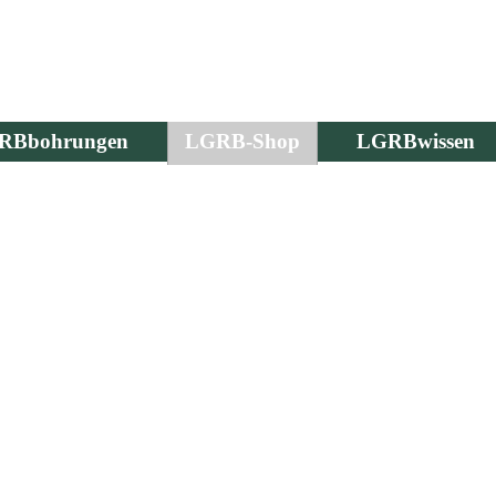
RBbohrungen
LGRB-Shop
LGRBwissen