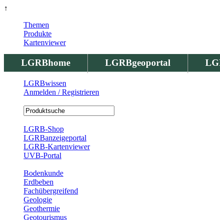
↑
Themen
Produkte
Kartenviewer
LGRBhome
LGRBgeoportal
LG
LGRBwissen
Anmelden / Registrieren
Registrierung
LGRB-Shop
LGRBanzeigeportal
LGRB-Kartenviewer
UVB-Portal
Produkte
Bodenkunde
Erdbeben
Fachübergreifend
Geologie
Geothermie
Geotourismus