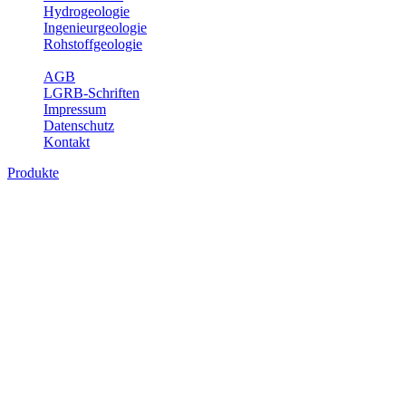
Hydrogeologie
Ingenieurgeologie
Rohstoffgeologie
Service
AGB
LGRB-Schriften
Impressum
Datenschutz
Kontakt
Produkte
Themenübergreifende Produkte
Fachübergreifende Themen und Produkte können mehr als einem
Fachbereich des LGRB zugeordnet werden. Sie sind hier
fachübergreifend zusammengestellt.
Bitte wählen Sie ein Produkt im gewünschten Format aus.
Fachübergreifende Projekte
Sonstiges