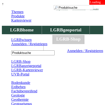
Loading ...
↑
Impressum
Datenschutz
Kontakt
Themen
Produkte
Kartenviewer
LGRBhome
LGRBgeoportal
LGRBbohrungen
LGRB-Shop
LGRBwissen
Anmelden / Registrieren
LGRBwissen
Anmelden / Registrieren
Registrierung
LGRB-Shop
LGRBanzeigeportal
LGRB-Kartenviewer
UVB-Portal
Produkte
Bodenkunde
Erdbeben
Fachübergreifend
Geologie
Geothermie
Geotourismus