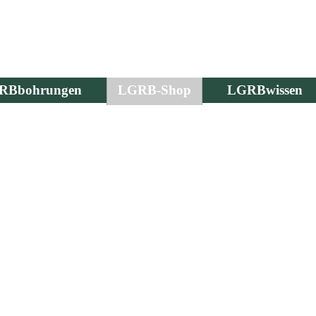
RBbohrungen
LGRB-Shop
LGRBwissen