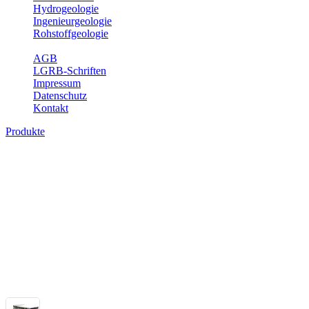
Hydrogeologie
Ingenieurgeologie
Rohstoffgeologie
Service
AGB
LGRB-Schriften
Impressum
Datenschutz
Kontakt
Produkte
Themenübergreifende Produkte
Fachübergreifende Themen und Produkte können mehr als einem Fach
Bitte wählen Sie ein Produkt im gewünschten Format aus.
Fachübergreifende Projekte
Sonstiges
Sonstige fachübergreifende Produkte