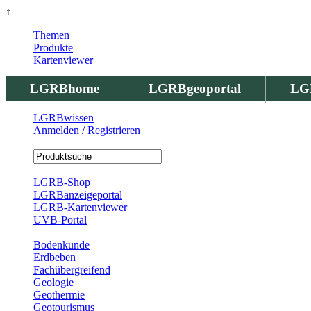
↑
Themen
Produkte
Kartenviewer
LGRBhome
LGRBgeoportal
LG
LGRBwissen
Anmelden / Registrieren
Registrierung
LGRB-Shop
LGRBanzeigeportal
LGRB-Kartenviewer
UVB-Portal
Produkte
Bodenkunde
Erdbeben
Fachübergreifend
Geologie
Geothermie
Geotourismus