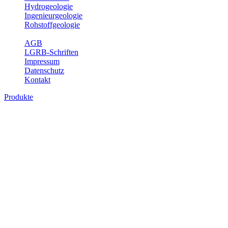
Hydrogeologie
Ingenieurgeologie
Rohstoffgeologie
Service
AGB
LGRB-Schriften
Impressum
Datenschutz
Kontakt
Produkte
Themenübergreifende Produkte
Fachübergreifende Themen und Produkte können mehr als einem
Fachbereich des LGRB zugeordnet werden. Sie sind hier
fachübergreifend zusammengestellt.
Bitte wählen Sie ein Produkt im gewünschten Format aus.
Fachübergreifende Projekte
Sonstiges