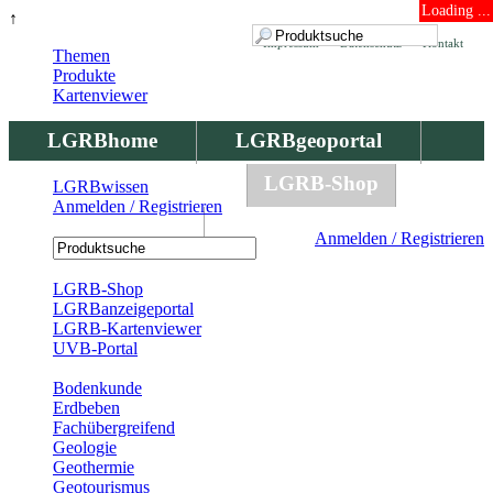
Loading ...
↑
Impressum
Datenschutz
Kontakt
Themen
Produkte
Kartenviewer
LGRBhome
LGRBgeoportal
LGRBbohrungen
LGRB-Shop
LGRBwissen
Anmelden / Registrieren
LGRBwissen
Anmelden / Registrieren
Registrierung
LGRB-Shop
LGRBanzeigeportal
LGRB-Kartenviewer
UVB-Portal
Produkte
Bodenkunde
Erdbeben
Fachübergreifend
Geologie
Geothermie
Geotourismus