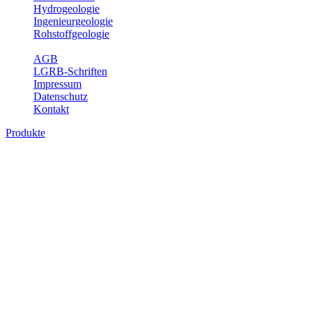
Hydrogeologie
Ingenieurgeologie
Rohstoffgeologie
Service
AGB
LGRB-Schriften
Impressum
Datenschutz
Kontakt
Produkte
Themenübergreifende Produkte
Fachübergreifende Themen und Produkte können mehr als einem
Fachbereich des LGRB zugeordnet werden. Sie sind hier
fachübergreifend zusammengestellt.
Bitte wählen Sie ein Produkt im gewünschten Format aus.
Fachübergreifende Projekte
Sonstiges