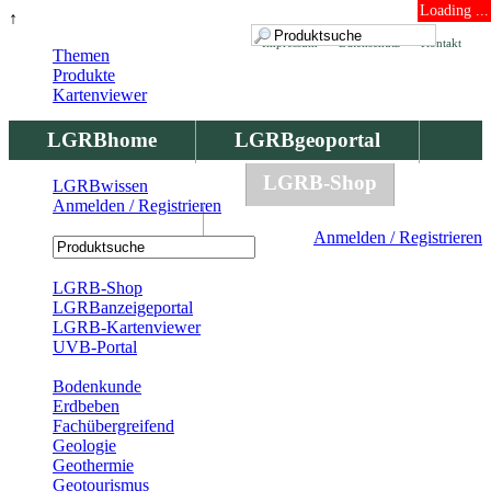
Loading ...
↑
Impressum
Datenschutz
Kontakt
Themen
Produkte
Kartenviewer
LGRBhome
LGRBgeoportal
LGRBbohrungen
LGRB-Shop
LGRBwissen
Anmelden / Registrieren
LGRBwissen
Anmelden / Registrieren
Registrierung
LGRB-Shop
LGRBanzeigeportal
LGRB-Kartenviewer
UVB-Portal
Produkte
Bodenkunde
Erdbeben
Fachübergreifend
Geologie
Geothermie
Geotourismus