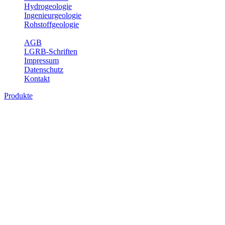
Hydrogeologie
Ingenieurgeologie
Rohstoffgeologie
Service
AGB
LGRB-Schriften
Impressum
Datenschutz
Kontakt
Produkte
Themenübergreifende Produkte
Fachübergreifende Themen und Produkte können mehr als einem
Fachbereich des LGRB zugeordnet werden. Sie sind hier
fachübergreifend zusammengestellt.
Bitte wählen Sie ein Produkt im gewünschten Format aus.
Fachübergreifende Projekte
Sonstiges