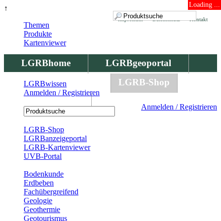
Loading ...
↑
Impressum
Datenschutz
Kontakt
Themen
Produkte
Kartenviewer
LGRBhome
LGRBgeoportal
LGRBbohrungen
LGRB-Shop
LGRBwissen
Anmelden / Registrieren
LGRBwissen
Anmelden / Registrieren
Registrierung
LGRB-Shop
LGRBanzeigeportal
LGRB-Kartenviewer
UVB-Portal
Produkte
Bodenkunde
Erdbeben
Fachübergreifend
Geologie
Geothermie
Geotourismus