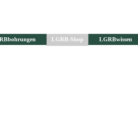
RBbohrungen
LGRB-Shop
LGRBwissen