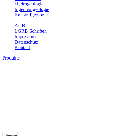
Hydrogeologie
Ingenieurgeologie
Rohstoffgeologie
Service
AGB
LGRB-Schriften
Impressum
Datenschutz
Kontakt
Produkte
Themenübergreifende Produkte
Fachübergreifende Themen und Produkte können mehr als einem Fach
Bitte wählen Sie ein Produkt im gewünschten Format aus.
Fachübergreifende Projekte
Sonstiges
Sonstige fachübergreifende Produkte