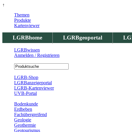
↑
Themen
Produkte
Kartenviewer
LGRBhome
LGRBgeoportal
LG
LGRBwissen
Anmelden / Registrieren
Registrierung
LGRB-Shop
LGRBanzeigeportal
LGRB-Kartenviewer
UVB-Portal
Produkte
Bodenkunde
Erdbeben
Fachübergreifend
Geologie
Geothermie
Geotourismus