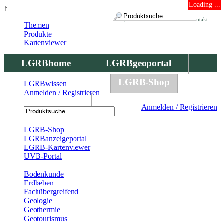
Loading ...
↑
Impressum
Datenschutz
Kontakt
Themen
Produkte
Kartenviewer
LGRBhome
LGRBgeoportal
LGRBbohrungen
LGRB-Shop
LGRBwissen
Anmelden / Registrieren
LGRBwissen
Anmelden / Registrieren
Registrierung
LGRB-Shop
LGRBanzeigeportal
LGRB-Kartenviewer
UVB-Portal
Produkte
Bodenkunde
Erdbeben
Fachübergreifend
Geologie
Geothermie
Geotourismus