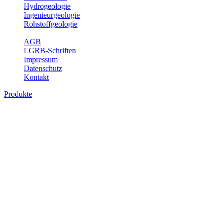
Hydrogeologie
Ingenieurgeologie
Rohstoffgeologie
Service
AGB
LGRB-Schriften
Impressum
Datenschutz
Kontakt
Produkte
Themenübergreifende Produkte
Fachübergreifende Themen und Produkte können mehr als einem
Fachbereich des LGRB zugeordnet werden. Sie sind hier
fachübergreifend zusammengestellt.
Bitte wählen Sie ein Produkt im gewünschten Format aus.
Fachübergreifende Projekte
Sonstiges