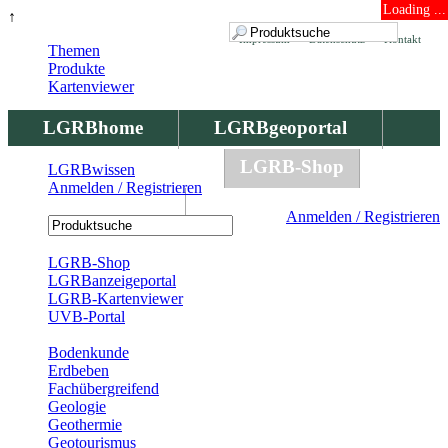
Loading ...
↑
Impressum
Datenschutz
Kontakt
Themen
Produkte
Kartenviewer
LGRBhome
LGRBgeoportal
LGRBbohrungen
LGRB-Shop
LGRBwissen
Anmelden / Registrieren
LGRBwissen
Anmelden / Registrieren
Registrierung
LGRB-Shop
LGRBanzeigeportal
LGRB-Kartenviewer
UVB-Portal
Produkte
Bodenkunde
Erdbeben
Fachübergreifend
Geologie
Geothermie
Geotourismus