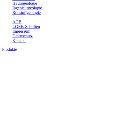
Hydrogeologie
Ingenieurgeologie
Rohstoffgeologie
Service
AGB
LGRB-Schriften
Impressum
Datenschutz
Kontakt
Produkte
Themenübergreifende Produkte
Fachübergreifende Themen und Produkte können mehr als einem
Fachbereich des LGRB zugeordnet werden. Sie sind hier
fachübergreifend zusammengestellt.
Bitte wählen Sie ein Produkt im gewünschten Format aus.
Fachübergreifende Projekte
Sonstiges