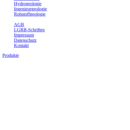
Hydrogeologie
Ingenieurgeologie
Rohstoffgeologie
Service
AGB
LGRB-Schriften
Impressum
Datenschutz
Kontakt
Produkte
Themenübergreifende Produkte
Fachübergreifende Themen und Produkte können mehr als einem
Fachbereich des LGRB zugeordnet werden. Sie sind hier
fachübergreifend zusammengestellt.
Bitte wählen Sie ein Produkt im gewünschten Format aus.
Fachübergreifende Projekte
Sonstiges