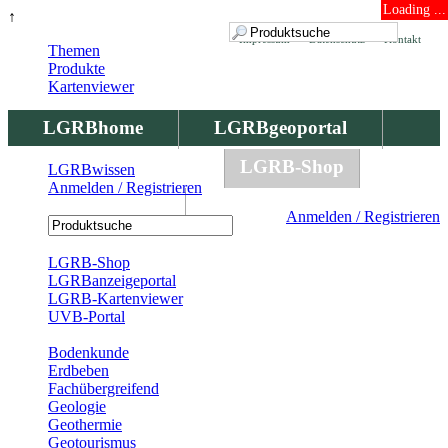
Loading ...
↑
Impressum
Datenschutz
Kontakt
Themen
Produkte
Kartenviewer
LGRBhome
LGRBgeoportal
LGRBbohrungen
LGRB-Shop
LGRBwissen
Anmelden / Registrieren
LGRBwissen
Anmelden / Registrieren
Registrierung
LGRB-Shop
LGRBanzeigeportal
LGRB-Kartenviewer
UVB-Portal
Produkte
Bodenkunde
Erdbeben
Fachübergreifend
Geologie
Geothermie
Geotourismus