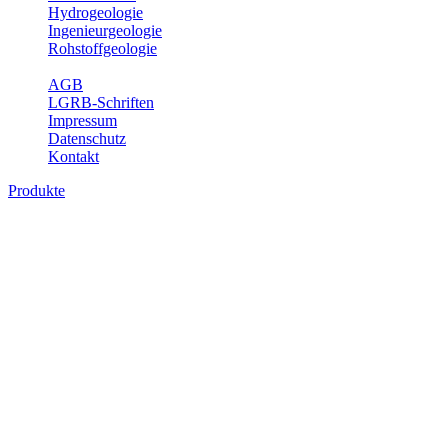
Hydrogeologie
Ingenieurgeologie
Rohstoffgeologie
Service
AGB
LGRB-Schriften
Impressum
Datenschutz
Kontakt
Produkte
Themenübergreifende Produkte
Fachübergreifende Themen und Produkte können mehr als einem
Fachbereich des LGRB zugeordnet werden. Sie sind hier
fachübergreifend zusammengestellt.
Bitte wählen Sie ein Produkt im gewünschten Format aus.
Fachübergreifende Projekte
Sonstiges