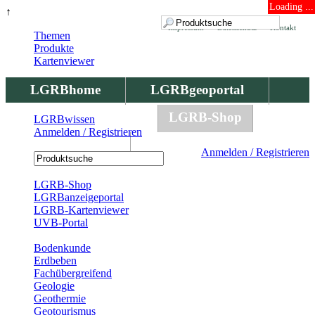
Loading ...
↑
Impressum
Datenschutz
Kontakt
Themen
Produkte
Kartenviewer
LGRBhome
LGRBgeoportal
LGRBbohrungen
LGRB-Shop
LGRBwissen
Anmelden / Registrieren
LGRBwissen
Anmelden / Registrieren
Registrierung
LGRB-Shop
LGRBanzeigeportal
LGRB-Kartenviewer
UVB-Portal
Produkte
Bodenkunde
Erdbeben
Fachübergreifend
Geologie
Geothermie
Geotourismus