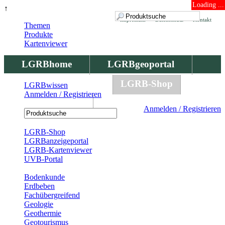
Loading ...
↑
Impressum
Datenschutz
Kontakt
Themen
Produkte
Kartenviewer
LGRBhome
LGRBgeoportal
LGRBbohrungen
LGRB-Shop
LGRBwissen
Anmelden / Registrieren
LGRBwissen
Anmelden / Registrieren
Registrierung
LGRB-Shop
LGRBanzeigeportal
LGRB-Kartenviewer
UVB-Portal
Produkte
Bodenkunde
Erdbeben
Fachübergreifend
Geologie
Geothermie
Geotourismus