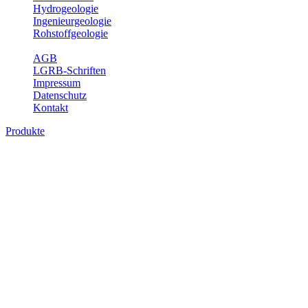
Hydrogeologie
Ingenieurgeologie
Rohstoffgeologie
Service
AGB
LGRB-Schriften
Impressum
Datenschutz
Kontakt
Produkte
Themenübergreifende Produkte
Fachübergreifende Themen und Produkte können mehr als einem
Fachbereich des LGRB zugeordnet werden. Sie sind hier
fachübergreifend zusammengestellt.
Bitte wählen Sie ein Produkt im gewünschten Format aus.
Fachübergreifende Projekte
Sonstiges