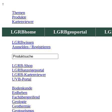
↑
Themen
Produkte
Kartenviewer
LGRBhome
LGRBgeoportal
LG
LGRBwissen
Anmelden / Registrieren
Registrierung
LGRB-Shop
LGRBanzeigeportal
LGRB-Kartenviewer
UVB-Portal
Produkte
Bodenkunde
Erdbeben
Fachübergreifend
Geologie
Geothermie
Geotourismus