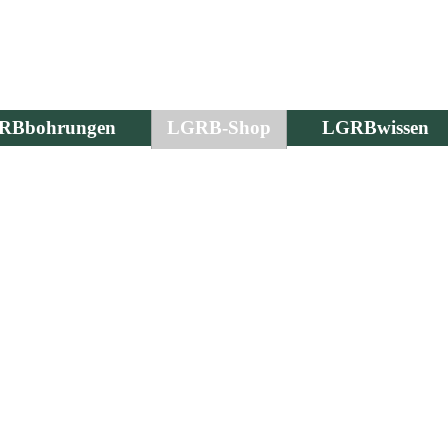
RBbohrungen
LGRB-Shop
LGRBwissen