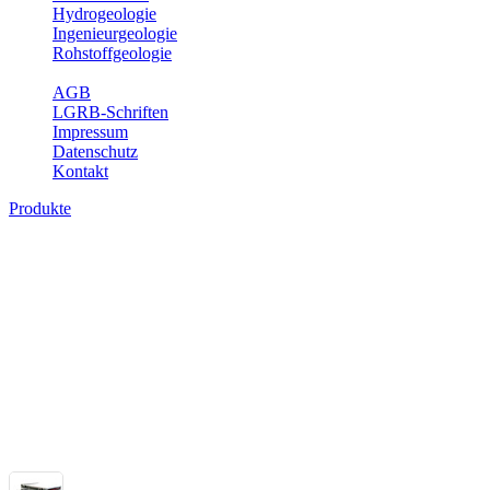
Hydrogeologie
Ingenieurgeologie
Rohstoffgeologie
Service
AGB
LGRB-Schriften
Impressum
Datenschutz
Kontakt
Produkte
Themenübergreifende Produkte
Fachübergreifende Themen und Produkte können mehr als einem Fach
Bitte wählen Sie ein Produkt im gewünschten Format aus.
Fachübergreifende Projekte
Sonstiges
Sonstige fachübergreifende Produkte