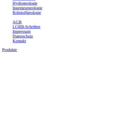
Hydrogeologie
Ingenieurgeologie
Rohstoffgeologie
Service
AGB
LGRB-Schriften
Impressum
Datenschutz
Kontakt
Produkte
Themenübergreifende Produkte
Fachübergreifende Themen und Produkte können mehr als einem
Fachbereich des LGRB zugeordnet werden. Sie sind hier
fachübergreifend zusammengestellt.
Bitte wählen Sie ein Produkt im gewünschten Format aus.
Fachübergreifende Projekte
Sonstiges