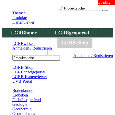
Loading ...
↑
Impressum
Datenschutz
Kontakt
Themen
Produkte
Kartenviewer
LGRBhome
LGRBgeoportal
LGRBbohrungen
LGRB-Shop
LGRBwissen
Anmelden / Registrieren
LGRBwissen
Anmelden / Registrieren
Registrierung
LGRB-Shop
LGRBanzeigeportal
LGRB-Kartenviewer
UVB-Portal
Produkte
Bodenkunde
Erdbeben
Fachübergreifend
Geologie
Geothermie
Geotourismus