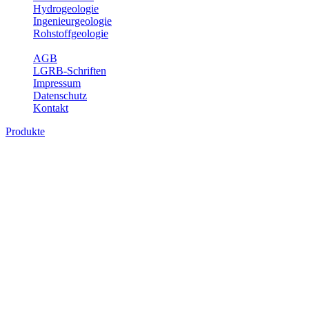
Hydrogeologie
Ingenieurgeologie
Rohstoffgeologie
Service
AGB
LGRB-Schriften
Impressum
Datenschutz
Kontakt
Produkte
Themenübergreifende Produkte
Fachübergreifende Themen und Produkte können mehr als einem
Fachbereich des LGRB zugeordnet werden. Sie sind hier
fachübergreifend zusammengestellt.
Bitte wählen Sie ein Produkt im gewünschten Format aus.
Fachübergreifende Projekte
Sonstiges