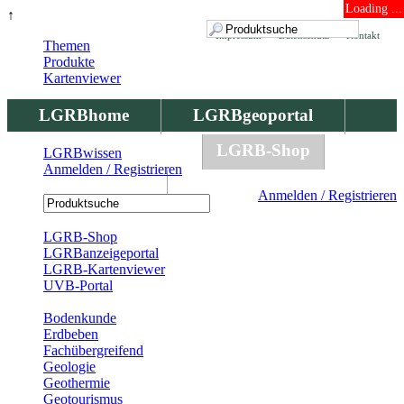
Loading ...
↑
Impressum
Datenschutz
Kontakt
Themen
Produkte
Kartenviewer
LGRBhome
LGRBgeoportal
LGRBbohrungen
LGRB-Shop
LGRBwissen
Anmelden / Registrieren
LGRBwissen
Anmelden / Registrieren
Registrierung
LGRB-Shop
LGRBanzeigeportal
LGRB-Kartenviewer
UVB-Portal
Produkte
Bodenkunde
Erdbeben
Fachübergreifend
Geologie
Geothermie
Geotourismus