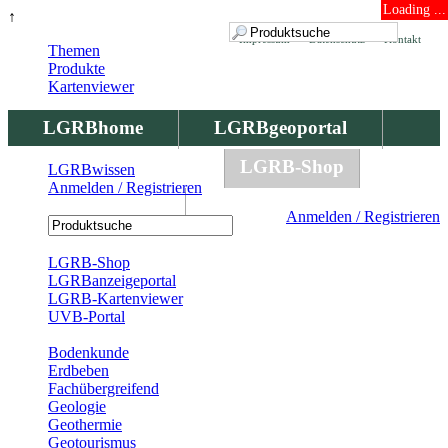
Loading ...
↑
Impressum
Datenschutz
Kontakt
Themen
Produkte
Kartenviewer
LGRBhome
LGRBgeoportal
LGRBbohrungen
LGRB-Shop
LGRBwissen
Anmelden / Registrieren
LGRBwissen
Anmelden / Registrieren
Registrierung
LGRB-Shop
LGRBanzeigeportal
LGRB-Kartenviewer
UVB-Portal
Produkte
Bodenkunde
Erdbeben
Fachübergreifend
Geologie
Geothermie
Geotourismus