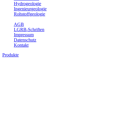
Hydrogeologie
Ingenieurgeologie
Rohstoffgeologie
Service
AGB
LGRB-Schriften
Impressum
Datenschutz
Kontakt
Produkte
Themenübergreifende Produkte
Fachübergreifende Themen und Produkte können mehr als einem
Fachbereich des LGRB zugeordnet werden. Sie sind hier
fachübergreifend zusammengestellt.
Bitte wählen Sie ein Produkt im gewünschten Format aus.
Fachübergreifende Projekte
Sonstiges