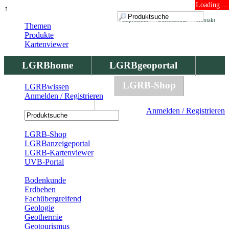
Loading ...
↑
Impressum
Datenschutz
Kontakt
Themen
Produkte
Kartenviewer
LGRBhome
LGRBgeoportal
LGRBbohrungen
LGRB-Shop
LGRBwissen
Anmelden / Registrieren
LGRBwissen
Anmelden / Registrieren
Registrierung
LGRB-Shop
LGRBanzeigeportal
LGRB-Kartenviewer
UVB-Portal
Produkte
Bodenkunde
Erdbeben
Fachübergreifend
Geologie
Geothermie
Geotourismus