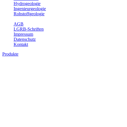
Hydrogeologie
Ingenieurgeologie
Rohstoffgeologie
Service
AGB
LGRB-Schriften
Impressum
Datenschutz
Kontakt
Produkte
Themenübergreifende Produkte
Fachübergreifende Themen und Produkte können mehr als einem
Fachbereich des LGRB zugeordnet werden. Sie sind hier
fachübergreifend zusammengestellt.
Bitte wählen Sie ein Produkt im gewünschten Format aus.
Fachübergreifende Projekte
Sonstiges