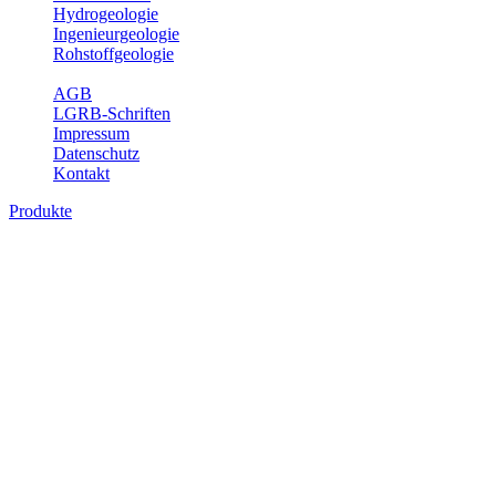
Hydrogeologie
Ingenieurgeologie
Rohstoffgeologie
Service
AGB
LGRB-Schriften
Impressum
Datenschutz
Kontakt
Produkte
Themenübergreifende Produkte
Fachübergreifende Themen und Produkte können mehr als einem
Fachbereich des LGRB zugeordnet werden. Sie sind hier
fachübergreifend zusammengestellt.
Bitte wählen Sie ein Produkt im gewünschten Format aus.
Fachübergreifende Projekte
Sonstiges