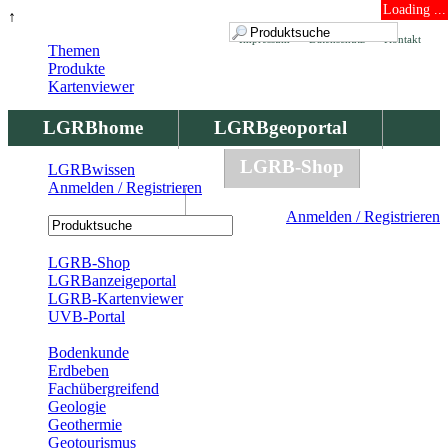
Loading ...
↑
Impressum
Datenschutz
Kontakt
Themen
Produkte
Kartenviewer
LGRBhome
LGRBgeoportal
LGRBbohrungen
LGRB-Shop
LGRBwissen
Anmelden / Registrieren
LGRBwissen
Anmelden / Registrieren
Registrierung
LGRB-Shop
LGRBanzeigeportal
LGRB-Kartenviewer
UVB-Portal
Produkte
Bodenkunde
Erdbeben
Fachübergreifend
Geologie
Geothermie
Geotourismus