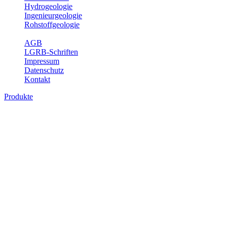
Hydrogeologie
Ingenieurgeologie
Rohstoffgeologie
Service
AGB
LGRB-Schriften
Impressum
Datenschutz
Kontakt
Produkte
Themenübergreifende Produkte
Fachübergreifende Themen und Produkte können mehr als einem
Fachbereich des LGRB zugeordnet werden. Sie sind hier
fachübergreifend zusammengestellt.
Bitte wählen Sie ein Produkt im gewünschten Format aus.
Fachübergreifende Projekte
Sonstiges