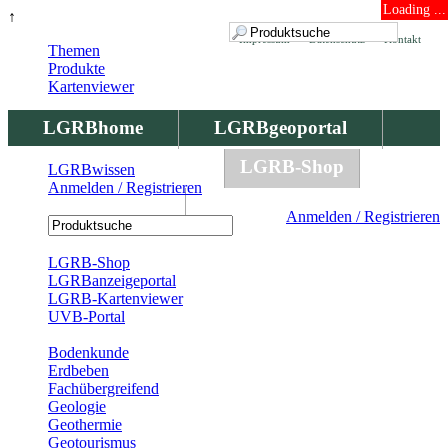
Loading ...
↑
Impressum
Datenschutz
Kontakt
Themen
Produkte
Kartenviewer
LGRBhome
LGRBgeoportal
LGRBbohrungen
LGRB-Shop
LGRBwissen
Anmelden / Registrieren
LGRBwissen
Anmelden / Registrieren
Registrierung
LGRB-Shop
LGRBanzeigeportal
LGRB-Kartenviewer
UVB-Portal
Produkte
Bodenkunde
Erdbeben
Fachübergreifend
Geologie
Geothermie
Geotourismus