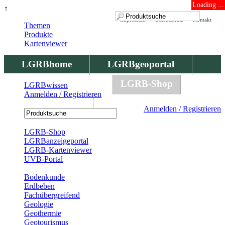
Loading ...
↑
Impressum
Datenschutz
Kontakt
Themen
Produkte
Kartenviewer
LGRBhome
LGRBgeoportal
LGRBbohrungen
LGRB-Shop
LGRBwissen
Anmelden / Registrieren
LGRBwissen
Anmelden / Registrieren
Registrierung
LGRB-Shop
LGRBanzeigeportal
LGRB-Kartenviewer
UVB-Portal
Produkte
Bodenkunde
Erdbeben
Fachübergreifend
Geologie
Geothermie
Geotourismus