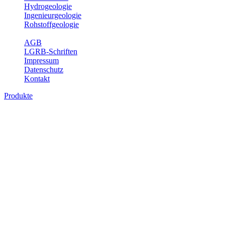
Hydrogeologie
Ingenieurgeologie
Rohstoffgeologie
Service
AGB
LGRB-Schriften
Impressum
Datenschutz
Kontakt
Produkte
Themenübergreifende Produkte
Fachübergreifende Themen und Produkte können mehr als einem
Fachbereich des LGRB zugeordnet werden. Sie sind hier
fachübergreifend zusammengestellt.
Bitte wählen Sie ein Produkt im gewünschten Format aus.
Fachübergreifende Projekte
Sonstiges