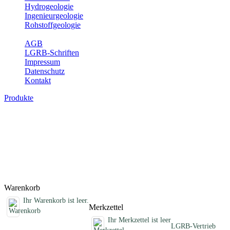
Hydrogeologie
Ingenieurgeologie
Rohstoffgeologie
Service
AGB
LGRB-Schriften
Impressum
Datenschutz
Kontakt
Produkte
Schriften des Fachbereichs Erdbeben
Abhandlungen, Informationen und andere Schriften zum Thema
Erdbeben
Titel
Preis
Produktliste wird geladen ...
Titel
Preis
Warenkorb
Ihr Warenkorb ist leer.
Merkzettel
Ihr Merkzettel ist leer
LGRB-Vertrieb