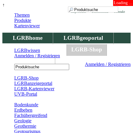
Loading ...
↑
Impressum
Datenschutz
Kontakt
Themen
Produkte
Kartenviewer
LGRBhome
LGRBgeoportal
LGRBbohrungen
LGRB-Shop
LGRBwissen
Anmelden / Registrieren
LGRBwissen
Anmelden / Registrieren
Registrierung
LGRB-Shop
LGRBanzeigeportal
LGRB-Kartenviewer
UVB-Portal
Produkte
Bodenkunde
Erdbeben
Fachübergreifend
Geologie
Geothermie
Geotourismus