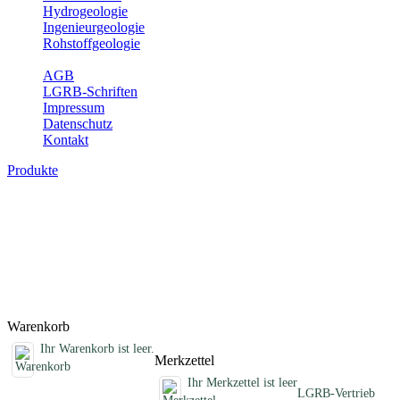
Hydrogeologie
Ingenieurgeologie
Rohstoffgeologie
Service
AGB
LGRB-Schriften
Impressum
Datenschutz
Kontakt
Produkte
Schriften des Fachbereichs Erdbeben
Abhandlungen, Informationen und andere Schriften zum Thema
Erdbeben
Titel
Preis
Produktliste wird geladen ...
Titel
Preis
Warenkorb
Ihr Warenkorb ist leer.
Merkzettel
Ihr Merkzettel ist leer
LGRB-Vertrieb