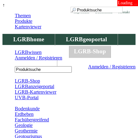
Loading ...
↑
Impressum
Datenschutz
Kontakt
Themen
Produkte
Kartenviewer
LGRBhome
LGRBgeoportal
LGRBbohrungen
LGRB-Shop
LGRBwissen
Anmelden / Registrieren
LGRBwissen
Anmelden / Registrieren
Registrierung
LGRB-Shop
LGRBanzeigeportal
LGRB-Kartenviewer
UVB-Portal
Produkte
Bodenkunde
Erdbeben
Fachübergreifend
Geologie
Geothermie
Geotourismus