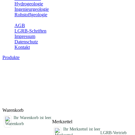
Hydrogeologie
Ingenieurgeologie
Rohstoffgeologie
Service
AGB
LGRB-Schriften
Impressum
Datenschutz
Kontakt
Produkte
Schriften des Fachbereichs Erdbeben
Abhandlungen, Informationen und andere Schriften zum Thema
Erdbeben
Titel
Preis
Produktliste wird geladen ...
Titel
Preis
Warenkorb
Ihr Warenkorb ist leer.
Merkzettel
Ihr Merkzettel ist leer
LGRB-Vertrieb