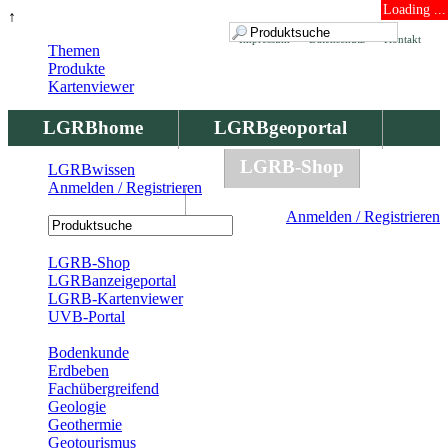
Loading ...
↑
Impressum
Datenschutz
Kontakt
Themen
Produkte
Kartenviewer
LGRBhome
LGRBgeoportal
LGRBbohrungen
LGRB-Shop
LGRBwissen
Anmelden / Registrieren
LGRBwissen
Anmelden / Registrieren
Registrierung
LGRB-Shop
LGRBanzeigeportal
LGRB-Kartenviewer
UVB-Portal
Produkte
Bodenkunde
Erdbeben
Fachübergreifend
Geologie
Geothermie
Geotourismus