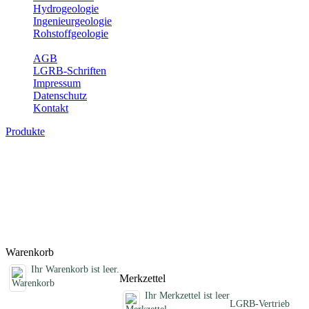
Hydrogeologie
Ingenieurgeologie
Rohstoffgeologie
Service
AGB
LGRB-Schriften
Impressum
Datenschutz
Kontakt
Produkte
Schriften des Fachbereichs Erdbeben
Abhandlungen, Informationen und andere Schriften zum Thema
Erdbeben
Titel
Preis
Produktliste wird geladen ...
Titel
Preis
Warenkorb
Ihr Warenkorb ist leer.
Merkzettel
Ihr Merkzettel ist leer
LGRB-Vertrieb