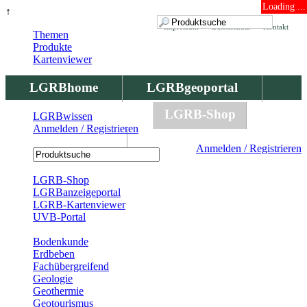
Loading ...
↑
Impressum
Datenschutz
Kontakt
Themen
Produkte
Kartenviewer
LGRBhome
LGRBgeoportal
LGRBbohrungen
LGRB-Shop
LGRBwissen
Anmelden / Registrieren
LGRBwissen
Anmelden / Registrieren
Registrierung
LGRB-Shop
LGRBanzeigeportal
LGRB-Kartenviewer
UVB-Portal
Produkte
Bodenkunde
Erdbeben
Fachübergreifend
Geologie
Geothermie
Geotourismus