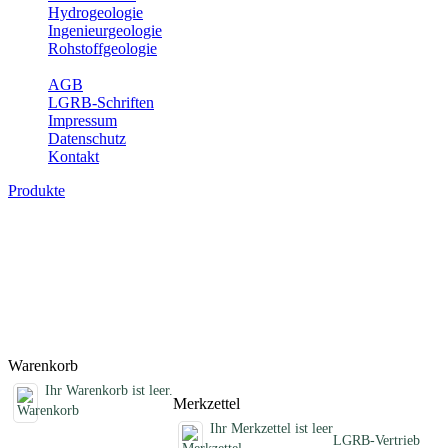
Hydrogeologie
Ingenieurgeologie
Rohstoffgeologie
Service
AGB
LGRB-Schriften
Impressum
Datenschutz
Kontakt
Produkte
Schriften des Fachbereichs Erdbeben
Abhandlungen, Informationen und andere Schriften zum Thema
Erdbeben
Titel
Preis
Produktliste wird geladen ...
Titel
Preis
Warenkorb
Ihr Warenkorb ist leer.
Merkzettel
Ihr Merkzettel ist leer
LGRB-Vertrieb