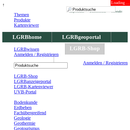
Loading ...
↑
Impressum
Datenschutz
Kontakt
Themen
Produkte
Kartenviewer
LGRBhome
LGRBgeoportal
LGRBbohrungen
LGRB-Shop
LGRBwissen
Anmelden / Registrieren
LGRBwissen
Anmelden / Registrieren
Registrierung
LGRB-Shop
LGRBanzeigeportal
LGRB-Kartenviewer
UVB-Portal
Produkte
Bodenkunde
Erdbeben
Fachübergreifend
Geologie
Geothermie
Geotourismus