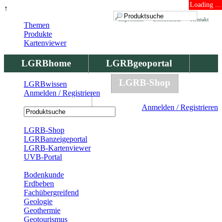
Loading ...
↑
Impressum
Datenschutz
Kontakt
Themen
Produkte
Kartenviewer
LGRBhome
LGRBgeoportal
LGRBbohrungen
LGRB-Shop
LGRBwissen
Anmelden / Registrieren
LGRBwissen
Anmelden / Registrieren
Registrierung
LGRB-Shop
LGRBanzeigeportal
LGRB-Kartenviewer
UVB-Portal
Produkte
Bodenkunde
Erdbeben
Fachübergreifend
Geologie
Geothermie
Geotourismus