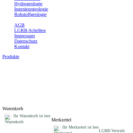
Hydrogeologie
Ingenieurgeologie
Rohstoffgeologie
Service
AGB
LGRB-Schriften
Impressum
Datenschutz
Kontakt
Produkte
Schriften des Fachbereichs Erdbeben
Abhandlungen, Informationen und andere Schriften zum Thema
Erdbeben
Titel
Preis
Produktliste wird geladen ...
Titel
Preis
Warenkorb
Ihr Warenkorb ist leer.
Merkzettel
Ihr Merkzettel ist leer
LGRB-Vertrieb