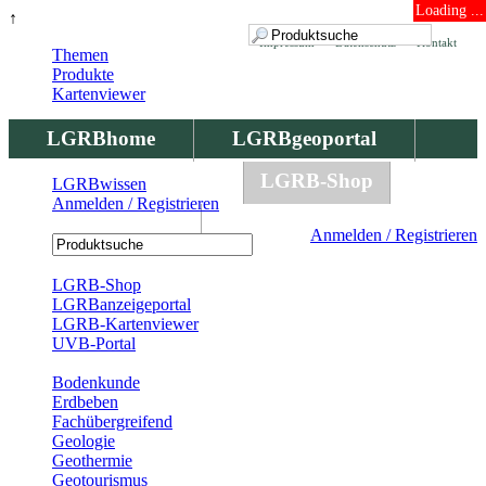
Loading ...
↑
Impressum
Datenschutz
Kontakt
Themen
Produkte
Kartenviewer
LGRBhome
LGRBgeoportal
LGRBbohrungen
LGRB-Shop
LGRBwissen
Anmelden / Registrieren
LGRBwissen
Anmelden / Registrieren
Registrierung
LGRB-Shop
LGRBanzeigeportal
LGRB-Kartenviewer
UVB-Portal
Produkte
Bodenkunde
Erdbeben
Fachübergreifend
Geologie
Geothermie
Geotourismus