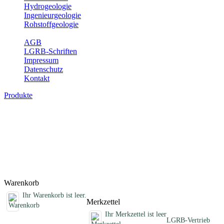
Hydrogeologie
Ingenieurgeologie
Rohstoffgeologie
Service
AGB
LGRB-Schriften
Impressum
Datenschutz
Kontakt
Produkte
Schriften des Fachbereichs Erdbeben
Abhandlungen, Informationen und andere Schriften zum Thema
Erdbeben
Titel
Preis
Produktliste wird geladen ...
Titel
Preis
Warenkorb
Ihr Warenkorb ist leer.
Merkzettel
Ihr Merkzettel ist leer
LGRB-Vertrieb