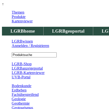
↑
Themen
Produkte
Kartenviewer
LGRBhome
LGRBgeoportal
LG
LGRBwissen
Anmelden / Registrieren
Registrierung
LGRB-Shop
LGRBanzeigeportal
LGRB-Kartenviewer
UVB-Portal
Produkte
Bodenkunde
Erdbeben
Fachübergreifend
Geologie
Geothermie
Geotourismus