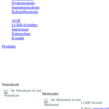
Hydrogeologie
Ingenieurgeologie
Rohstoffgeologie
Service
AGB
LGRB-Schriften
Impressum
Datenschutz
Kontakt
Produkte
Schriften des Fachbereichs Erdbeben
Abhandlungen, Informationen und andere Schriften zum Thema Erd
Titel
Produktliste wird geladen ...
Titel
Warenkorb
Ihr Warenkorb ist leer.
Merkzettel
Ihr Merkzettel ist leer
LGRB-Vertrieb
E-Mail:
vertrieb-lg