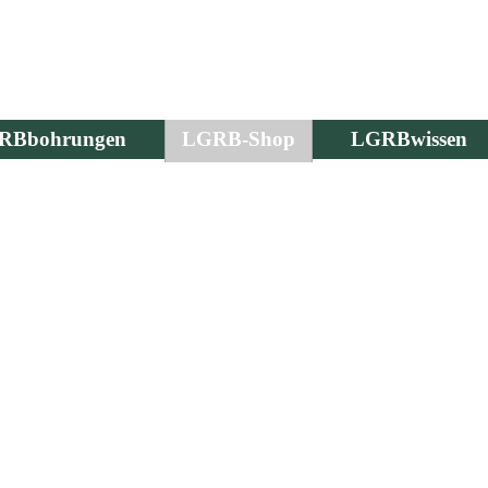
RBbohrungen
LGRB-Shop
LGRBwissen